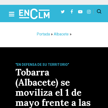
Presiona Intro para buscar o ESC para cerrar
Portada
»
Albacete
»
"EN DEFENSA DE SU TERRITORIO"
Tobarra
(Albacete) se
moviliza el 1 de
mayo frente a las