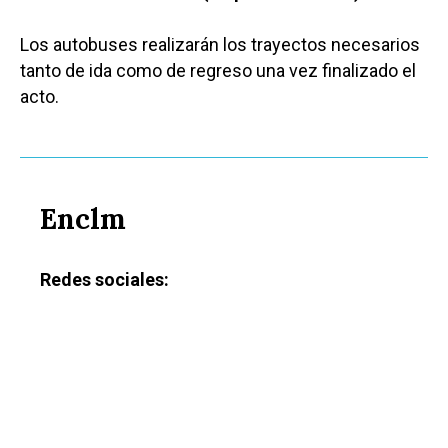
Los autobuses realizarán los trayectos necesarios
tanto de ida como de regreso una vez finalizado el
acto.
Enclm
Redes sociales:
Castilla-La Manch
Toledo
Sanidad
Ciudad Real
Economía