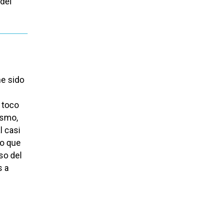
 del
he sido
 toco
ismo,
l casi
do que
so del
s a