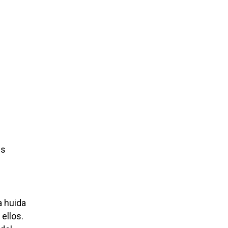
es
a huida
 ellos.