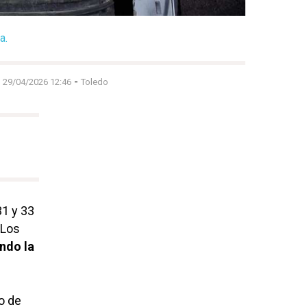
a.
-
-
29/04/2026 12:46
Toledo
1 y 33
 Los
ndo la
o de