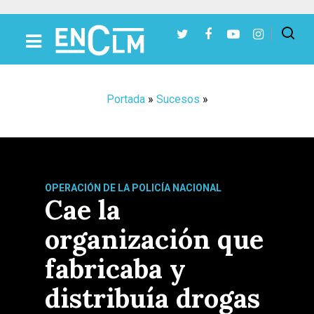
Presiona Intro para buscar o ESC para cerrar
Portada
»
Sucesos
»
OPERACIÓN DE LA POLICÍA NACIONAL
Cae la
organización que
fabricaba y
distribuía drogas