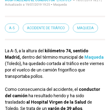
HOSPITALIZADO EL CONDUCTOR
19/07/2019 18:21
|
-
Actualizado a 19/07/2019 19:25
Maqueda
A-5
ACCIDENTE DE TRÁFICO
MAQUEDA
La A-5, a la altura del
kilómetro 74, sentido
Madrid,
dentro del término municipal de
Maqueda
(Toledo), ha quedado cortada al tráfico este viernes
por el vuelco de un camión frigorífico que
transportaba pollos.
Como consecuencia del accidente, el
conductor
del camión
ha resultado herido y ha sido
trasladado
al Hospital Virgen de la Salud
de
Toledo. Se trata de un
varón de 39 años
.