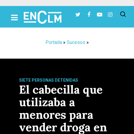
Presiona Intro para buscar o ESC para cerrar
Portada
»
Sucesos
»
SIETE PERSONAS DETENIDAS
El cabecilla que
utilizaba a
menores para
vender droga en