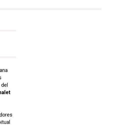
uana
s
 del
halet
adores
itual