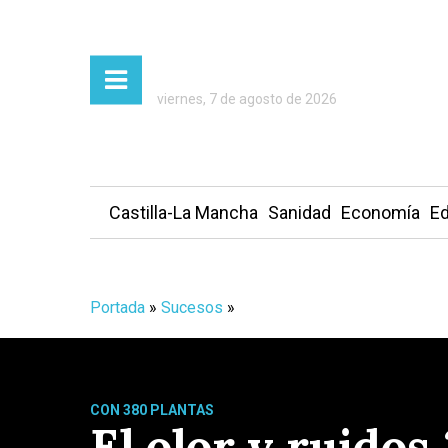
viernes, 7 de agosto de 2026
Castilla-La Mancha
Sanidad
Economía
Ed
Portada
»
Sucesos
»
CON 380 PLANTAS
El olor y ruidos