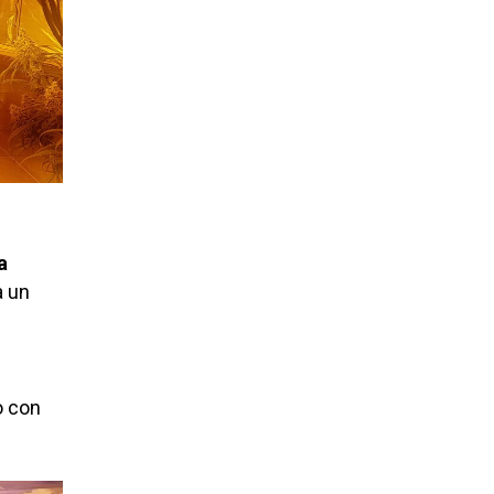
a
a un
o con