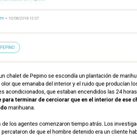
lm
-
10/08/2018 12:07
PEPINO
e un chalet de Pepino se escondía un plantación de marih
 olor que emanaba del interior y el ruido que producían lo
es acondicionados, que estaban encendidos las 24 horas
e para terminar de cerciorar que en el interior de ese c
ndo
marihuana.
s de los agentes comenzaron tiempo atrás. Los investig
e percataron de que el hombre detenido era un cliente hab