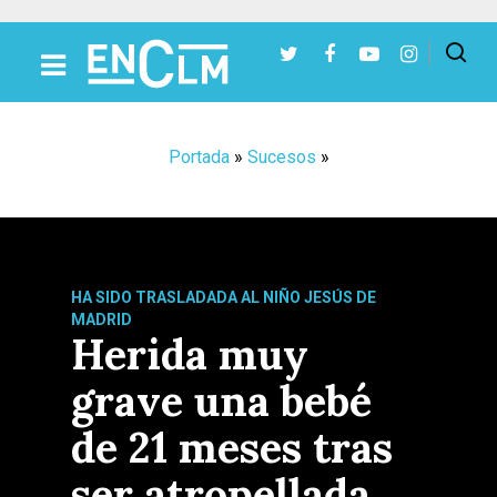
Presiona Intro para buscar o ESC para cerrar
Portada
»
Sucesos
»
HA SIDO TRASLADADA AL NIÑO JESÚS DE
MADRID
Herida muy
grave una bebé
de 21 meses tras
ser atropellada