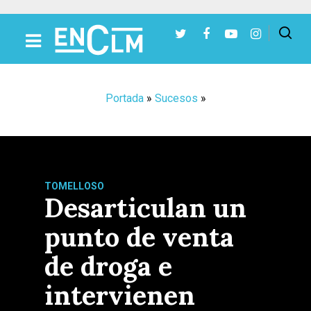
Presiona Intro para buscar o ESC para cerrar
Portada
»
Sucesos
»
TOMELLOSO
Desarticulan un
punto de venta
de droga e
intervienen