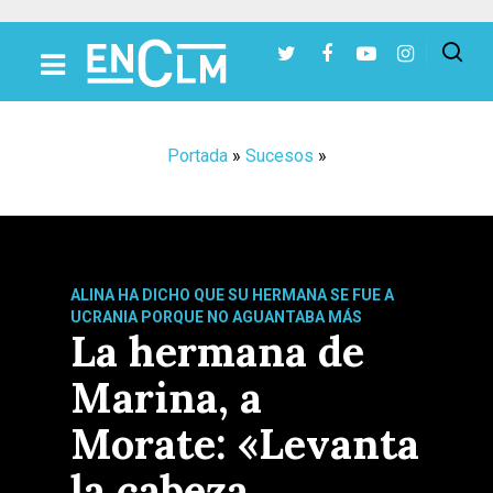
Presiona Intro para buscar o ESC para cerrar
Portada
»
Sucesos
»
ALINA HA DICHO QUE SU HERMANA SE FUE A
UCRANIA PORQUE NO AGUANTABA MÁS
La hermana de
Marina, a
Morate: «Levanta
la cabeza,