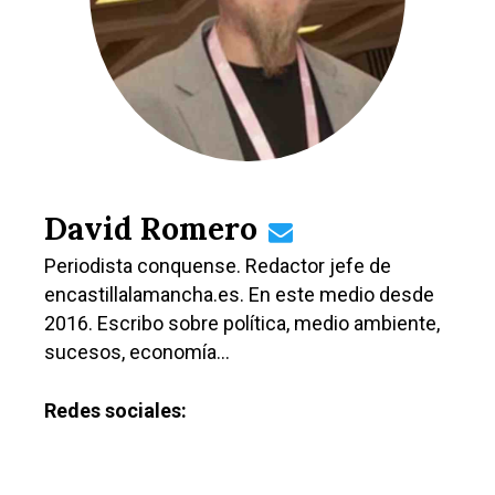
Castilla-La Manch
Toledo
Sanidad
Ciudad Real
Economía
Albacete
Educación
Cuenca
David Romero
Cultura
Guadalajara
Periodista conquense. Redactor jefe de
Deportes
Talavera
encastillalamancha.es. En este medio desde
Sucesos
2016. Escribo sobre política, medio ambiente,
sucesos, economía…
Medio Ambiente
Planeta Rural
Redes sociales:
Especiales