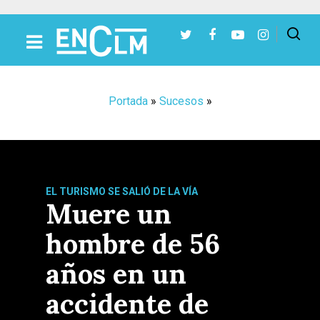
Presiona Intro para buscar o ESC para cerrar
Portada
»
Sucesos
»
EL TURISMO SE SALIÓ DE LA VÍA
Muere un
hombre de 56
años en un
accidente de