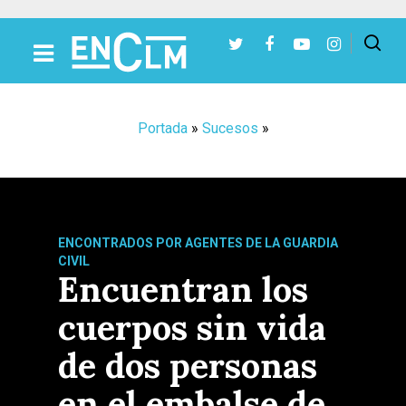
Presiona Intro para buscar o ESC para cerrar
Portada
»
Sucesos
»
ENCONTRADOS POR AGENTES DE LA GUARDIA
CIVIL
Encuentran los
cuerpos sin vida
de dos personas
en el embalse de