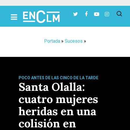
Presiona Intro para buscar o ESC para cerrar
Portada
»
Sucesos
»
POCO ANTES DE LAS CINCO DE LA TARDE
Santa Olalla:
cuatro mujeres
heridas en una
colisión en