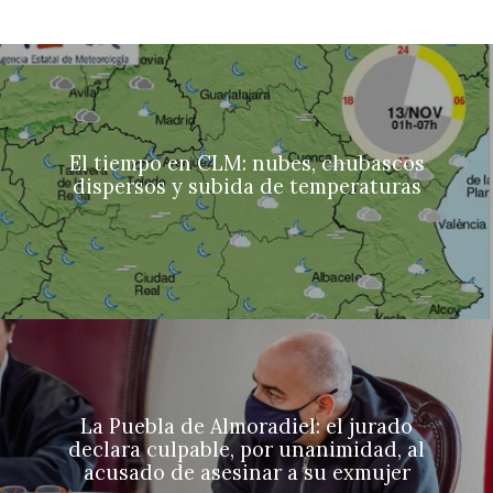
El tiempo en CLM: nubes, chubascos
dispersos y subida de temperaturas
La Puebla de Almoradiel: el jurado
declara culpable, por unanimidad, al
acusado de asesinar a su exmujer