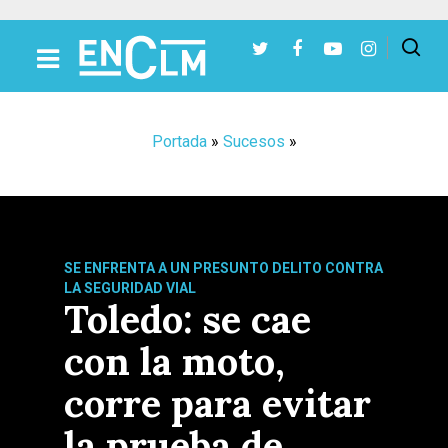
Presiona Intro para buscar o ESC para cerrar
Portada
»
Sucesos
»
SE ENFRENTA A UN PRESUNTO DELITO CONTRA
LA SEGURIDAD VIAL
Toledo: se cae
con la moto,
corre para evitar
la prueba de