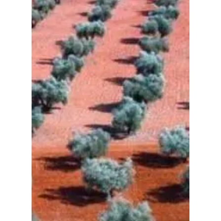
Planeta Rural
Especiales
Política
Galerías