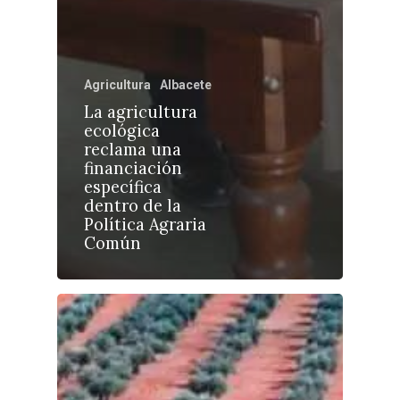
Agricultura
Albacete
Castilla-La Manch
La agricultura
ecológica
Toledo
Sanidad
reclama una
financiación
Ciudad Real
Economía
específica
dentro de la
Albacete
Educación
Política Agraria
Cuenca
Común
Cultura
Guadalajara
Deportes
Talavera
Sucesos
Medio Ambiente