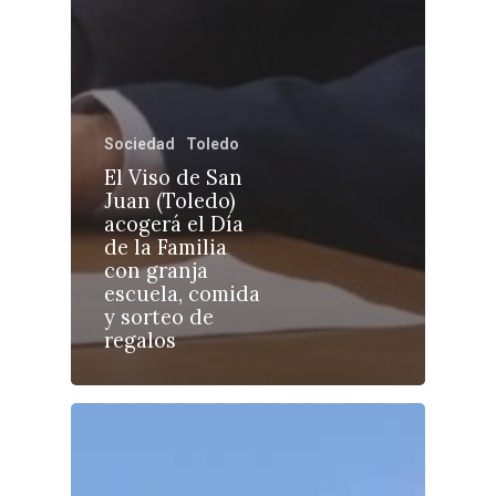
Sociedad
Toledo
Castilla-La Manch
El Viso de San
Toledo
Sanidad
Juan (Toledo)
acogerá el Día
Ciudad Real
Economía
de la Familia
con granja
Albacete
Educación
escuela, comida
Cuenca
y sorteo de
Cultura
regalos
Guadalajara
Deportes
Talavera
Sucesos
Medio Ambiente