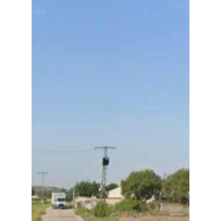
Planeta Rural
Especiales
Política
Galerías