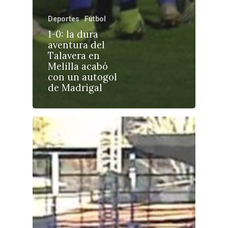
Deportes
Fútbol
1-0: la dura
Castilla-La Manch
aventura del
Talavera en
Toledo
Sanidad
Melilla acabó
con un autogol
Ciudad Real
Economía
de Madrigal
Albacete
Educación
Cuenca
Cultura
Guadalajara
Deportes
Talavera
Sucesos
Medio Ambiente
Planeta Rural