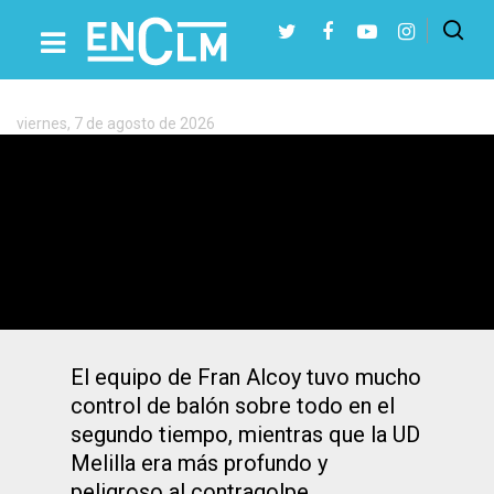
Etiqueta:
Fran
Alcoy
viernes, 7 de agosto de 2026
Presiona Intro para buscar o ESC para cerrar
1-0: la dura aventura del Talavera en
Melilla acabó con un autogol de Madrigal
El equipo de Fran Alcoy tuvo mucho
control de balón sobre todo en el
segundo tiempo, mientras que la UD
Melilla era más profundo y
peligroso al contragolpe