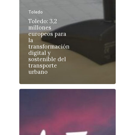
Toledo
Toledo: 3,2
millones
europeos para
Castilla-La Manch
la
Toledo
Sanidad
transformación
digital y
Ciudad Real
Economía
sostenible del
transporte
Albacete
Educación
urbano
Cuenca
Cultura
Guadalajara
Deportes
Talavera
Sucesos
Medio Ambiente
Planeta Rural