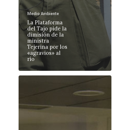
Medio Ambiente
La Plataforma
del Tajo pide la
Castilla-La Manch
dimisión de la
Toledo
Sanidad
ministra
Tejerina por los
Ciudad Real
Economía
«agravios» al
río
Albacete
Educación
Cuenca
Cultura
Guadalajara
Deportes
Talavera
Sucesos
Medio Ambiente
Planeta Rural