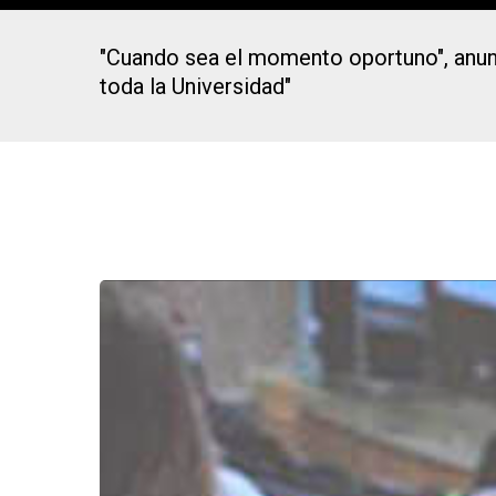
"Cuando sea el momento oportuno", anunc
toda la Universidad"
Presiona Intro para buscar o ESC para cerrar