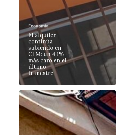
Economía
Castilla-La Manch
El alquiler
continúa
Toledo
Sanidad
subiendo en
CLM: un 4,1%
Ciudad Real
Economía
más caro en el
Albacete
último
Educación
trimestre
Cuenca
Cultura
Guadalajara
Deportes
Talavera
Sucesos
Medio Ambiente
Planeta Rural