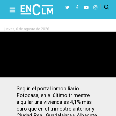
Etiqueta:
Precios
jueves, 6 de agosto de 2026
Presiona Intro para buscar o ESC para cerrar
El alquiler continúa subiendo en CLM: un
4,1% más caro en el último trimestre
Según el portal inmobiliario
Fotocasa, en el último trimestre
alquilar una vivienda es 4,1% más
caro que en el trimestre anterior y
Ciudad Real, Guadalajara y Albacete