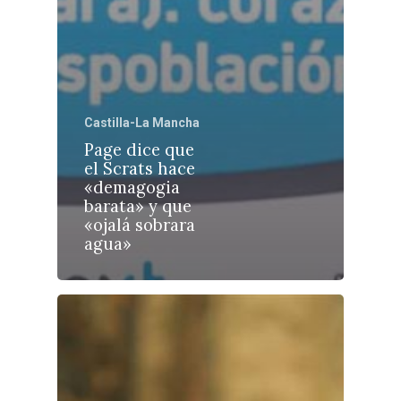
Castilla-La Manch
Castilla-La Mancha
Toledo
Sanidad
Page dice que
el Scrats hace
Ciudad Real
Economía
«demagogia
barata» y que
Albacete
Educación
«ojalá sobrara
Cuenca
agua»
Cultura
Guadalajara
Deportes
Talavera
Sucesos
Medio Ambiente