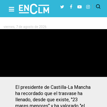
Etiqueta:
Scrats
viernes, 7 de agosto de 2026
Presiona Intro para buscar o ESC para cerrar
Page dice que el Scrats hace
«demagogia barata» y que «ojalá
sobrara agua»
El presidente de Castilla-La Mancha
ha recordado que el trasvase ha
llenado, desde que existe, "23
mares menores" y ha valorado "el