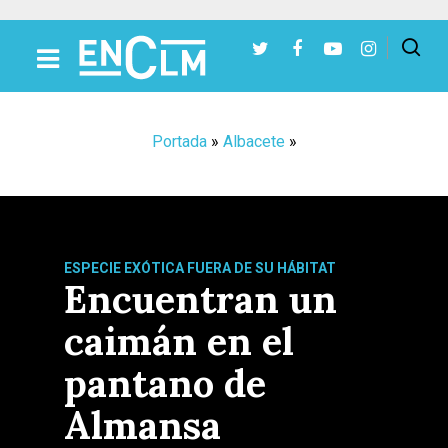
Presiona Intro para buscar o ESC para cerrar
Portada
»
Albacete
»
ESPECIE EXÓTICA FUERA DE SU HÁBITAT
Encuentran un
caimán en el
pantano de
Almansa