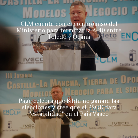
CLM cuenta con el compromiso del
Ministerio para terminar la A-40 entre
Toledo y Ocaña
Page celebra que Bildu no ganara las
elecciones y cree que el PSOE dará
"estabilidad" en el País Vasco