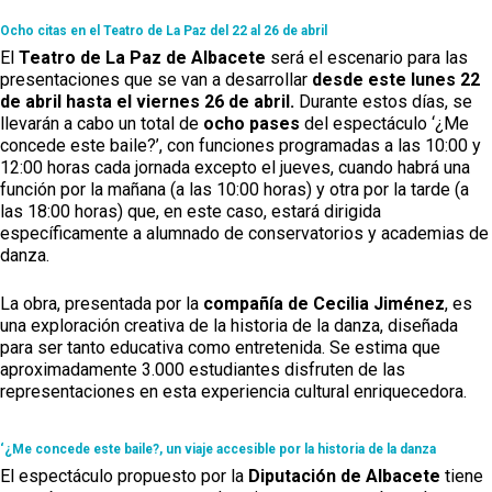
Toledo
Sanidad
Ocho citas en el Teatro de La Paz del 22 al 26 de abril
El
Teatro de La Paz de Albacete
será el escenario para las
Ciudad Real
Economía
presentaciones que se van a desarrollar
desde este lunes 22
Albacete
de abril hasta el viernes 26 de abril.
Durante estos días, se
Educación
llevarán a cabo un total de
ocho
pases
del espectáculo ‘¿Me
Cuenca
concede este baile?’, con funciones programadas a las 10:00 y
Cultura
12:00 horas cada jornada excepto el jueves, cuando habrá una
Guadalajara
función por la mañana (a las 10:00 horas) y otra por la tarde (a
Deportes
las 18:00 horas) que, en este caso, estará dirigida
Talavera
específicamente a alumnado de conservatorios y academias de
Sucesos
danza.
Medio Ambiente
La obra, presentada por la
compañía de Cecilia Jiménez
, es
una exploración creativa de la historia de la danza, diseñada
Planeta Rural
para ser tanto educativa como entretenida. Se estima que
aproximadamente 3.000 estudiantes disfruten de las
Especiales
representaciones en esta experiencia cultural enriquecedora.
Política
‘¿Me concede este baile?, un viaje accesible por la historia de la danza
Galerías
El espectáculo propuesto por la
Diputación de Albacete
tiene