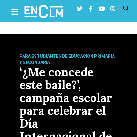
Presiona Intro para buscar o ESC para cerrar
PARA ESTUDIANTES DE EDUCACIÓN PRIMARIA
Y SECUNDARIA
‘¿Me concede
este baile?’,
campaña escolar
para celebrar el
Día
Internacional de