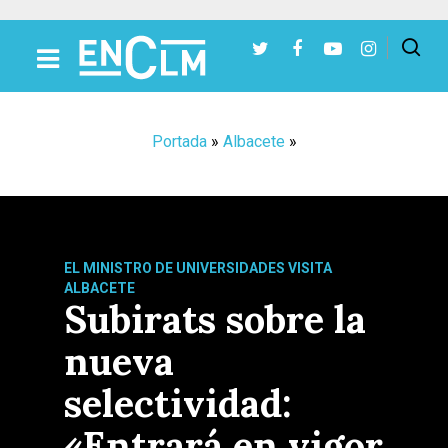
Presiona Intro para buscar o ESC para cerrar
Portada
»
Albacete
»
EL MINISTRO DE UNIVERSIDADES VISITA
ALBACETE
Subirats sobre la
nueva
selectividad:
«Entrará en vigor