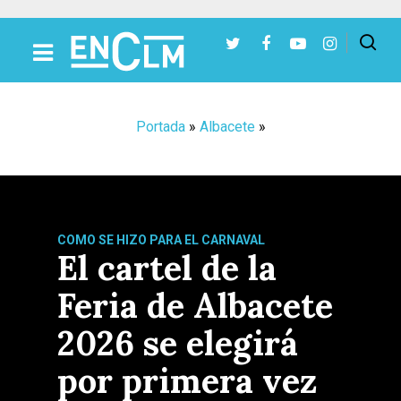
Presiona Intro para buscar o ESC para cerrar
Portada
»
Albacete
»
COMO SE HIZO PARA EL CARNAVAL
El cartel de la
Feria de Albacete
2026 se elegirá
por primera vez