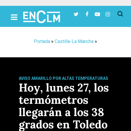
Presiona Intro para buscar o ESC para cerrar
Portada
»
Castilla-La Mancha
»
AVISO AMARILLO POR ALTAS TEMPERATURAS
Hoy, lunes 27, los
termómetros
llegarán a los 38
grados en Toledo