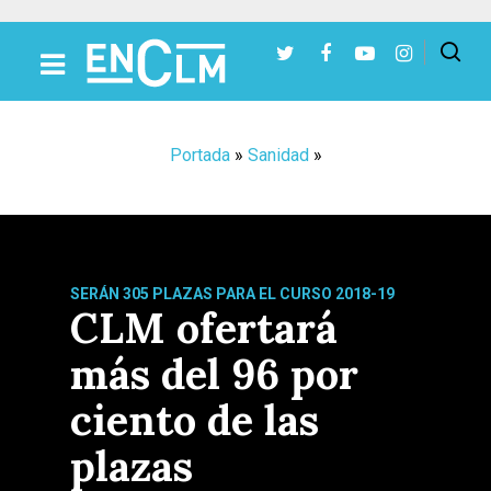
Presiona Intro para buscar o ESC para cerrar
Portada
»
Sanidad
»
SERÁN 305 PLAZAS PARA EL CURSO 2018-19
CLM ofertará
más del 96 por
ciento de las
plazas