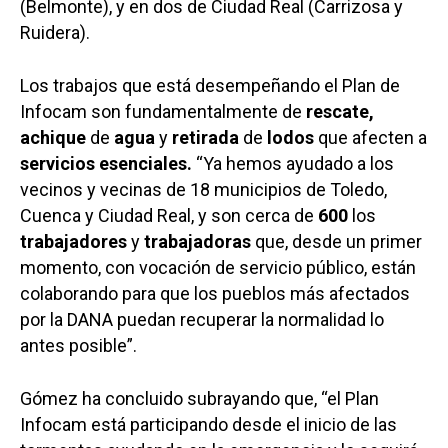
(Belmonte), y en dos de Ciudad Real (Carrizosa y
Ruidera).
Los trabajos que está desempeñando el Plan de
Infocam son fundamentalmente de
rescate,
achique
de
agua
y
retirada
de
lodos
que afecten a
servicios esenciales.
“Ya hemos ayudado a los
vecinos y vecinas de 18 municipios de Toledo,
Cuenca y Ciudad Real, y son cerca de
600
los
trabajadores
y
trabajadoras
que, desde un primer
momento, con vocación de servicio público, están
colaborando para que los pueblos más afectados
Castilla-La Manch
por la DANA puedan recuperar la normalidad lo
Toledo
antes posible”.
Sanidad
Ciudad Real
Economía
Gómez ha concluido subrayando que, “el Plan
Albacete
Infocam está participando desde el inicio de las
Educación