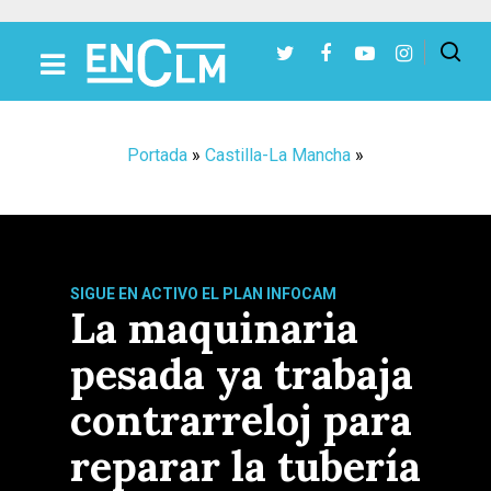
Presiona Intro para buscar o ESC para cerrar
Portada
»
Castilla-La Mancha
»
SIGUE EN ACTIVO EL PLAN INFOCAM
La maquinaria
pesada ya trabaja
contrarreloj para
reparar la tubería