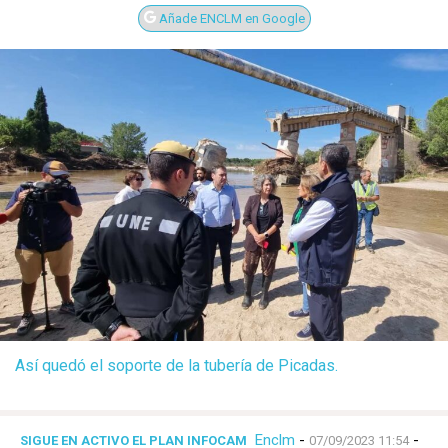
Añade ENCLM en Google
Así quedó el soporte de la tubería de Picadas.
Enclm
-
-
SIGUE EN ACTIVO EL PLAN INFOCAM
07/09/2023 11:54