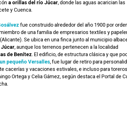
ncón
a orillas del río Júcar
, donde las aguas acarician las
cete y Cuenca.
Gosálvez
fue construido alrededor del año 1900 por orde
miembro de una familia de empresarios textiles y papele
 (Alicante). Se ubica en una finca junto al municipio alba
l Júcar
, aunque los terrenos pertenecen a la localidad
as de Benítez
. El edificio, de estructura clásica y que po
un pequeño Versalles
, fue lugar de retiro para personal
nte cacerías y vacaciones estivales, e incluso para toreros
ngo Ortega y Celia Gámez, según destaca el Portal de C
cha.