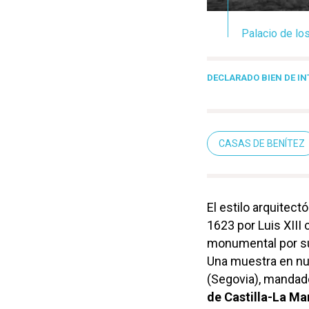
Palacio de lo
DECLARADO BIEN DE IN
CASAS DE BENÍTEZ
El estilo arquitect
1623 por Luis XIII
monumental por su h
Una muestra en nue
(Segovia), mandado 
de Castilla-La M