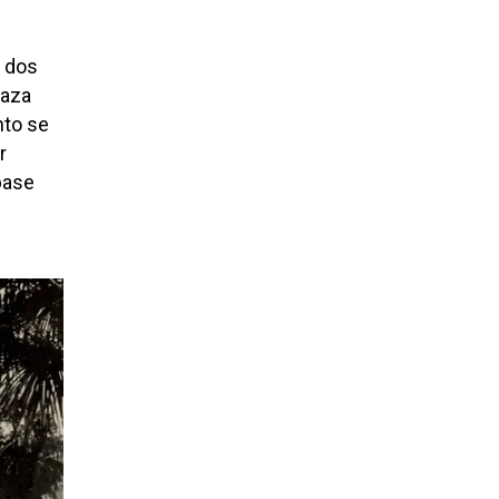
y dos
raza
nto se
r
 base