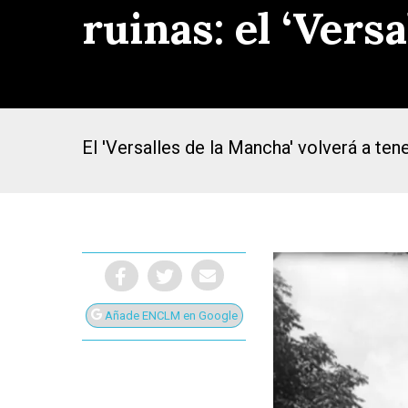
ruinas: el ‘Vers
El 'Versalles de la Mancha' volverá a te
Añade ENCLM en Google
Presiona Intro para buscar o ESC para cerrar