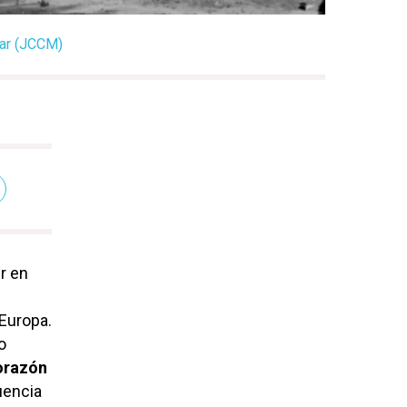
bar (JCCM)
ir en
 Europa.
o
orazón
uencia