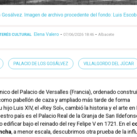
s Gosálvez. Imagen de archivo procedente del fondo: Luis Esco
Elena Valero
-
-
TERÉS CULTURAL
07/06/2026 18:46
Albacete
PALACIO DE LOS GOSÁLVEZ
VILLALGORDO DEL JÚCAR
ónico del Palacio de Versalles (Francia), ordenado constru
 como pabellón de caza y ampliado más tarde de forma
ijo Luis XIV, el «Rey Sol», cambió la historia y el arte en
stro país es el Palacio Real de la Granja de San Ildefons
edificar bajo el reinado del rey Felipe V en 1721. En el
c
ancha
, a menor escala, descubrimos otra prueba de la infl