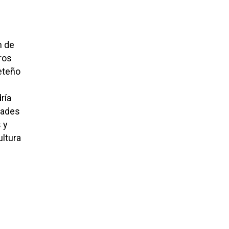
n de
ros
ceteño
dría
idades
 y
ultura