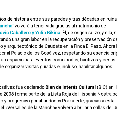
s de historia entre sus paredes y tras décadas en ruinas
Mancha’
volverá a tener vida gracias al matrimonio de
ovic Caballero y Yulia Bikina
. Él, de origen suizo, y ella, 
izando una gran labor en la recuperación y preservación d
co y arquitectónico de Caudete en la Finca El Paso. Ahor
dor al Palacio de los Gosálvez, respetando su esencia orig
n un espacio para eventos como bodas, bautizos y cenas
organizar visitas guiadas e, incluso, habilitar algunos
Gosálvez fue declarado
Bien de Interés Cultural
(BIC) en 
 2008 forma parte de la Lista Roja de Hispania Nostra p
o y progresivo por abandono» Por suerte, gracias a esta
el «Versalles de la Mancha» volverá a brillar a orillas del J