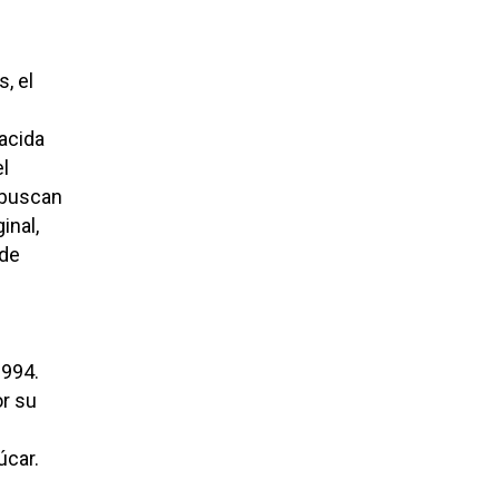
, el
nacida
el
a buscan
inal,
 de
1994.
or su
úcar.