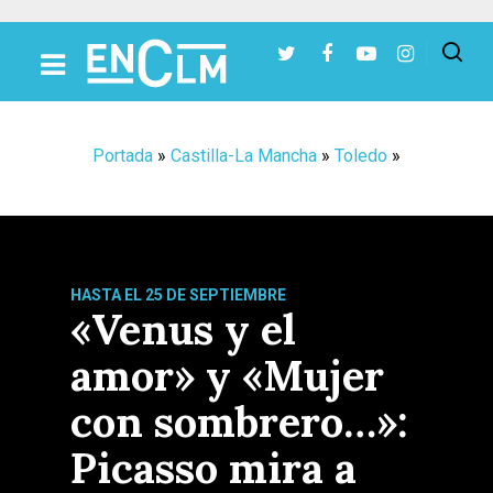
Presiona Intro para buscar o ESC para cerrar
Portada
»
Castilla-La Mancha
»
Toledo
»
HASTA EL 25 DE SEPTIEMBRE
«Venus y el
amor» y «Mujer
con sombrero…»:
Picasso mira a