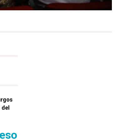
urgos
 del
reso