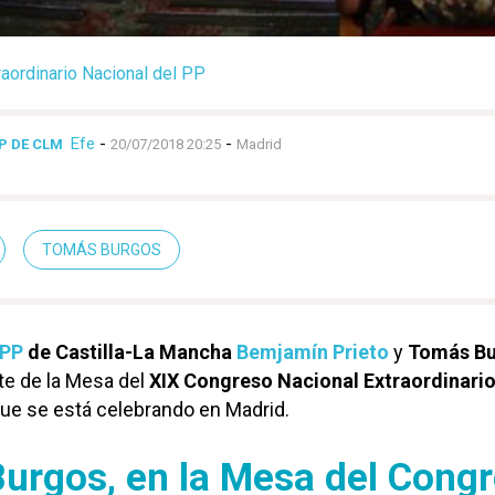
aordinario Nacional del PP
Efe
-
-
PP DE CLM
20/07/2018 20:25
Madrid
TOMÁS BURGOS
PP
de Castilla-La Mancha
Bemjamín Prieto
y
Tomás
B
e de la Mesa del
XIX Congreso Nacional Extraordinario
ue se está celebrando en Madrid.
Burgos, en la Mesa del Cong