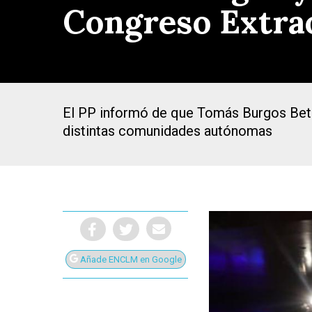
Congreso Extrao
El PP informó de que Tomás Burgos Beteta
distintas comunidades autónomas
Añade ENCLM en Google
Presiona Intro para buscar o ESC para cerrar