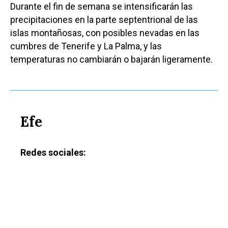
Durante el fin de semana se intensificarán las
Medio Ambiente
precipitaciones en la parte septentrional de las
Planeta Rural
islas montañosas, con posibles nevadas en las
cumbres de Tenerife y La Palma, y las
Especiales
temperaturas no cambiarán o bajarán ligeramente.
Política
Galerías
Efe
Redes sociales: