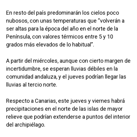
En resto del país predominarán los cielos poco
nubosos, con unas temperaturas que “volverán a
ser altas para la época del año en el norte de la
Península, con valores térmicos entre 5 y 10
grados más elevados de lo habitual”.
Castilla-La Manch
A partir del miércoles, aunque con cierto margen de
incertidumbre, se esperan lluvias débiles en la
Toledo
Sanidad
comunidad andaluza, y el jueves podrían llegar las
Ciudad Real
Economía
lluvias al tercio norte.
Albacete
Educación
Respecto a Canarias, este jueves y viernes habrá
Cuenca
Cultura
precipitaciones en el norte de las islas de mayor
Guadalajara
relieve que podrían extenderse a puntos del interior
Deportes
Talavera
del archipiélago.
Sucesos