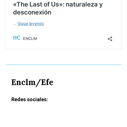
Enclm/Efe
Redes sociales:
Castilla-La Manch
Toledo
Sanidad