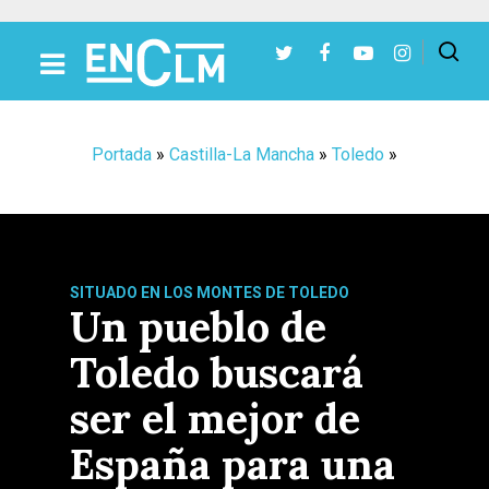
Presiona Intro para buscar o ESC para cerrar
Portada
»
Castilla-La Mancha
»
Toledo
»
SITUADO EN LOS MONTES DE TOLEDO
Un pueblo de
Toledo buscará
ser el mejor de
España para una