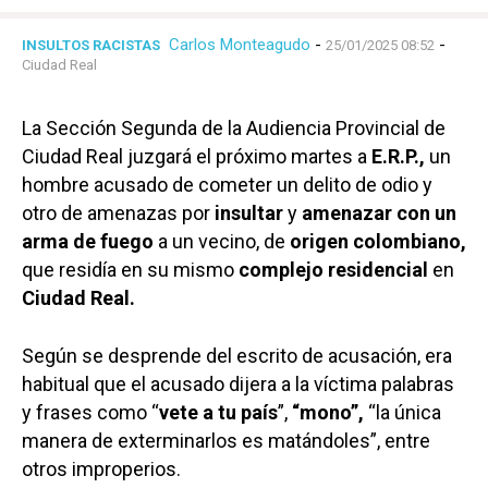
Carlos Monteagudo
-
-
INSULTOS RACISTAS
25/01/2025 08:52
Ciudad Real
La Sección Segunda de la Audiencia Provincial de
Ciudad Real juzgará el próximo martes a
E.R.P.,
un
hombre acusado de cometer un delito de odio y
otro de amenazas por
insultar
y
amenazar
con un
arma de fuego
a un vecino, de
origen colombiano,
que residía en su mismo
complejo residencial
en
Ciudad Real.
Según se desprende del escrito de acusación, era
habitual que el acusado dijera a la víctima palabras
y frases como “
vete a tu país
”,
“mono”,
“la única
manera de exterminarlos es matándoles”, entre
otros improperios.