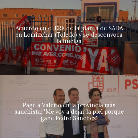
Acuerdo en el ERE de la planta de SADA
en Lominchar (Toledo) y se desconvoca
la huelga
Page a Valerio en la provincia más
sanchista: "Me voy a dejar la piel porque
gane Pedro Sánchez"