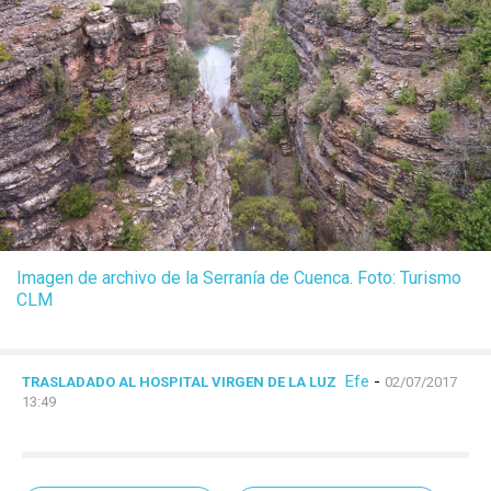
Imagen de archivo de la Serranía de Cuenca. Foto: Turismo
CLM
Efe
-
TRASLADADO AL HOSPITAL VIRGEN DE LA LUZ
02/07/2017
13:49