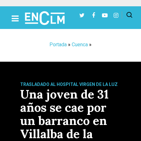
Presiona Intro para buscar o ESC para cerrar
Portada
»
Cuenca
»
TRASLADADO AL HOSPITAL VIRGEN DE LA LUZ
Una joven de 31
años se cae por
un barranco en
Villalba de la