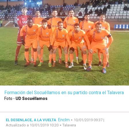
Formación del Socuéllamos en su partido contra el Talavera
Foto -
UD Socuéllamos
Enclm
-
EL DESENLACE, A LA VUELTA
10/01/2019 09:37
|
-
Actualizado a 10/01/2019 10:20
Talavera