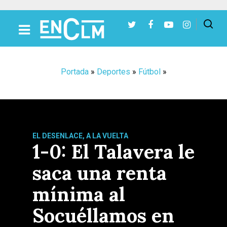
Presiona Intro para buscar o ESC para cerrar
Portada
»
Deportes
»
Fútbol
»
EL DESENLACE, A LA VUELTA
1-0: El Talavera le
saca una renta
mínima al
Socuéllamos en