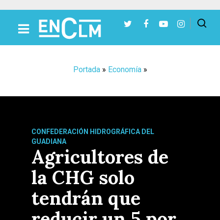
Presiona Intro para buscar o ESC para cerrar
Portada
»
Economía
»
CONFEDERACIÓN HIDROGRÁFICA DEL
GUADIANA
Agricultores de
la CHG solo
tendrán que
reducir un 5 por