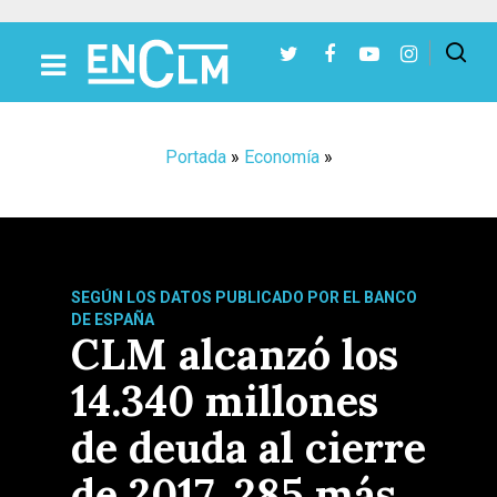
Presiona Intro para buscar o ESC para cerrar
Portada
»
Economía
»
SEGÚN LOS DATOS PUBLICADO POR EL BANCO
DE ESPAÑA
CLM alcanzó los
14.340 millones
de deuda al cierre
de 2017, 285 más