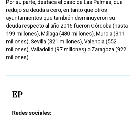
Por su parte, destaca el caso de Las Palmas, que
Castilla-La Manch
redujo su deuda a cero, en tanto que otros
ayuntamientos que también disminuyeron su
Toledo
Sanidad
deuda respecto al año 2016 fueron Córdoba (hasta
Ciudad Real
Economía
199 millones), Málaga (480 millones), Murcia (311
Albacete
millones), Sevilla (321 millones), Valencia (552
Educación
millones), Valladolid (97 millones) o Zaragoza (922
Cuenca
Cultura
millones).
Guadalajara
Deportes
Talavera
Sucesos
Medio Ambiente
EP
Planeta Rural
Redes sociales:
Especiales
Política