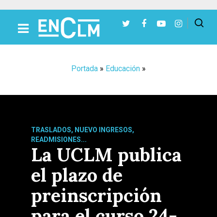
Presiona Intro para buscar o ESC para cerrar
Portada
»
Educación
»
TRASLADOS, NUEVO INGRESOS,
READMISIONES...
La UCLM publica
el plazo de
preinscripción
para el curso 24-