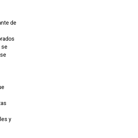
ante de
borados
 se
 se
ue
tas
les y