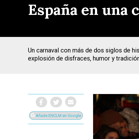
España en una 
Un carnaval con más de dos siglos de his
explosión de disfraces, humor y tradició
Añade ENCLM en Google
Presiona Intro para buscar o ESC para cerrar