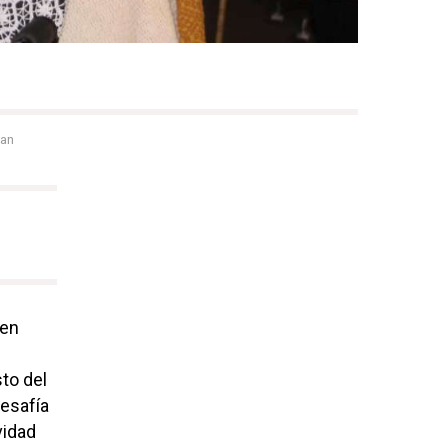
uan
 en
sto del
desafía
vidad