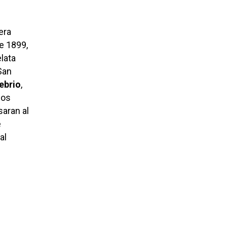
era
e 1899,
lata
 San
ebrio
,
nos
saran al
e
al