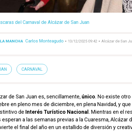
scaras del Carnaval de Alcázar de San Juan
Carlos Monteagudo
-
-
A-LA MANCHA
13/12/2025 09:42
Alcázar de San J
UAN
CARNAVAL
ázar de San Juan es, sencillamente,
único
. No existe otro
bre en pleno mes de diciembre, en plena Navidad, y que
stintivo de
Interés Turístico Nacional
. Mientras en el re
s esperan a las semanas previas a la Cuaresma, Alcázar 
vierte el final del año en un estallido de diversión y creati