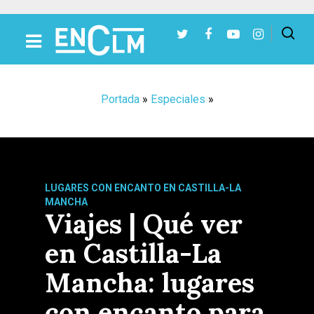
Presiona Intro para buscar o ESC para cerrar
Portada
»
Especiales
»
LUGARES CON ENCANTO EN CASTILLA-LA
MANCHA
Viajes | Qué ver
en Castilla-La
Mancha: lugares
con encanto para