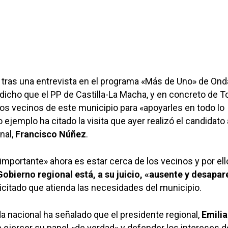
tras una entrevista en el programa «Más de Uno» de Ond
dicho que el PP de Castilla-La Macha, y en concreto de T
los vecinos de este municipio para «apoyarles en todo lo
ejemplo ha citado la visita que ayer realizó el candidato 
onal,
Francisco Núñez
.
«importante» ahora es estar cerca de los vecinos y por ell
Gobierno regional está, a su juicio, «ausente y desapa
licitado que atienda las necesidades del municipio.
a nacional ha señalado que el presidente regional,
Emili
e ejercer su papel «de verdad» y defender los intereses d