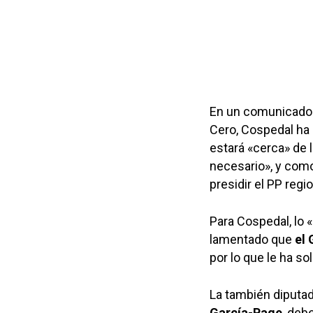
En un comunicado 
Cero, Cospedal ha 
estará «cerca» de 
necesario», y como 
presidir el PP regi
Para Cospedal, lo 
lamentado que
el 
por lo que le ha so
La también diputad
García-Page
, deb