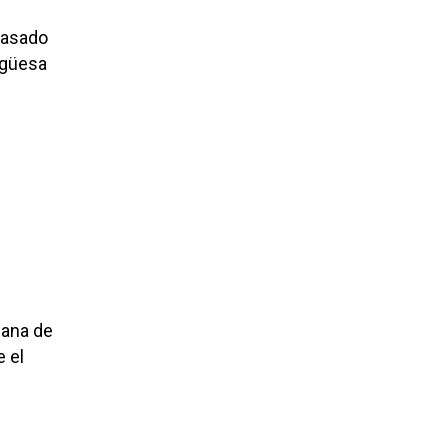
 pasado
ngüesa
dana de
 el