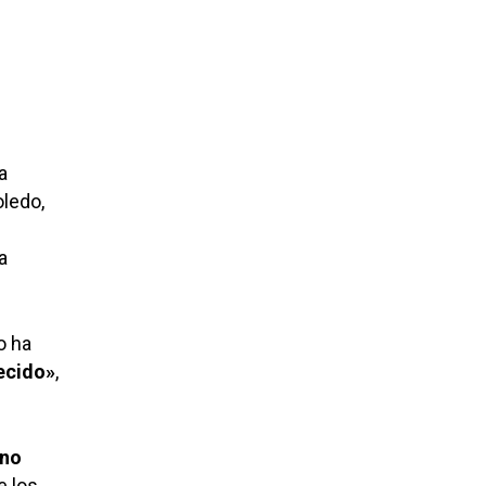
a
oledo,
a
o ha
recido»
,
ano
e los