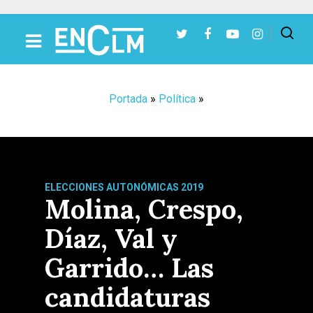
Presiona Intro para buscar o ESC para cerrar
Portada
»
Política
»
ELECCIONES AUTONÓMICAS 2019
Molina, Crespo,
Díaz, Val y
Garrido… Las
candidaturas