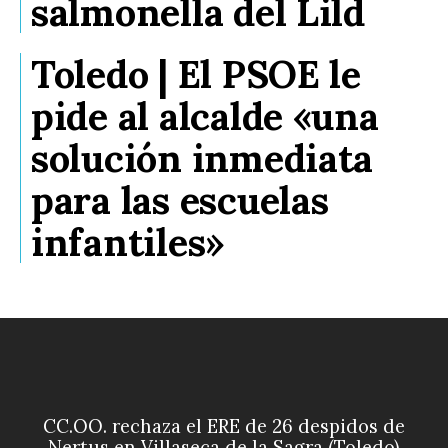
salmonella del Lild
Toledo | El PSOE le
pide al alcalde «una
solución inmediata
para las escuelas
infantiles»
CC.OO. rechaza el ERE de 26 despidos de
Nertus en Villaseca de la Sagra (Toledo)