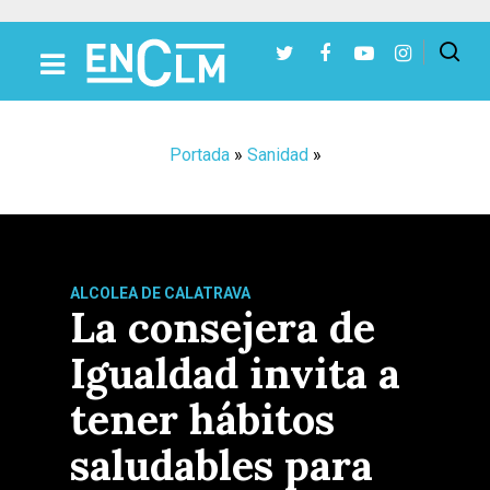
Presiona Intro para buscar o ESC para cerrar
Portada
»
Sanidad
»
ALCOLEA DE CALATRAVA
La consejera de
Igualdad invita a
tener hábitos
saludables para