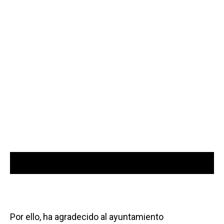
00:00
00:00
Reproductor
de
audio
Por ello, ha agradecido al ayuntamiento