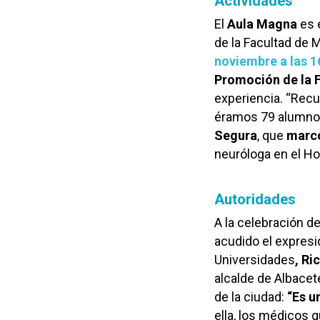
Actividades
El
Aula Magna
es 
de la Facultad de 
noviembre a las 1
Promoción de la 
experiencia. “Recu
éramos 79 alumnos 
Segura
, que
marcó
neuróloga en el Ho
Autoridades
A la celebración d
acudido el expresi
Universidades
, Ri
alcalde de Albacet
de la ciudad:
“Es u
ella, los médicos 