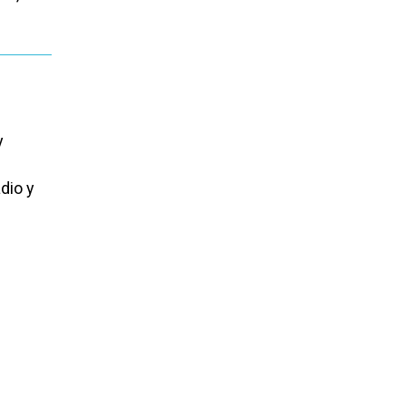
y
dio y