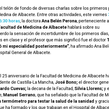
el telón de fondo de diversas charlas sobre los primeros
Medina de Albacete. Entre otras actividades, este viernes
6:30 horas
, la doctora
Ana Belén Perona
, perteneciente a
Facultad de Medicina de Albacete
hablará sobre su
erdo la sensación de incertidumbre de los primeros días,
en clase y el profesor que más significó fue el doctor
T
 mi especialidad posteriormente”
, ha afirmado Ana Bel
spital General de Albacete.
el 25 aniversario de la Facultad de Medicina de Albacete h
dente de Castilla-La Mancha,
José Bono;
el director gene
cardo Cuevas;
la decana de la Facultad,
Silvia Llorens;
y e
e,
Manuel Serrano
, que ha señalado que la Facultad de M
n termómetro para testar la salud de la sanidad
y graci
que ha formado y los que trabajan en el Hospital de Albace