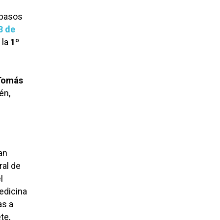
 pasos
3 de
 la
1º
omás
én,
an
ral de
l
edicina
as a
te,