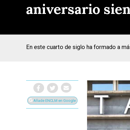
aniversario sien
En este cuarto de siglo ha formado a m
Añade ENCLM en Google
Presiona Intro para buscar o ESC para cerrar