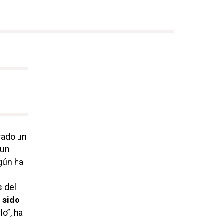
rado un
 un
gún ha
s del
 sido
o”, ha