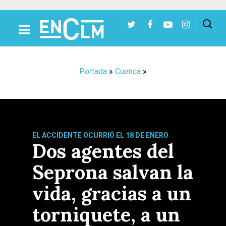
Presiona Intro para buscar o ESC para cerrar
Portada
»
Cuenca
»
EL ACCIDENTE OCURRIÓ EL 18 DE ENERO
Dos agentes del
Seprona salvan la
vida, gracias a un
torniquete, a un