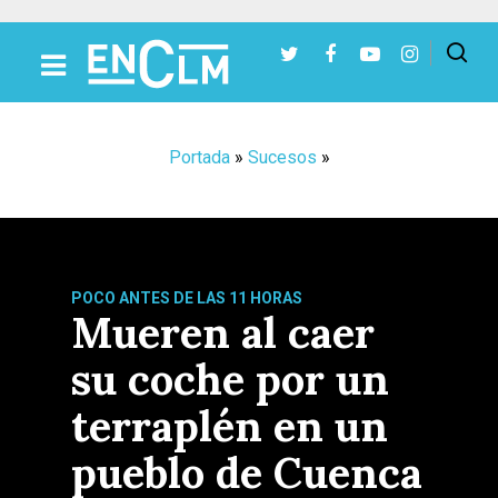
Presiona Intro para buscar o ESC para cerrar
Portada
»
Sucesos
»
POCO ANTES DE LAS 11 HORAS
Mueren al caer
su coche por un
terraplén en un
pueblo de Cuenca