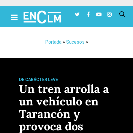
Presiona Intro para buscar o ESC para cerrar
Portada
»
Sucesos
»
DE CARÁCTER LEVE
Un tren arrolla a
un vehículo en
Tarancón y
provoca dos