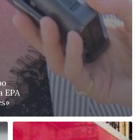
po
la EPA
es»