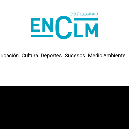
ucación
Cultura
Deportes
Sucesos
Medio Ambiente
os datos de la EPA porque son desconcertantes»