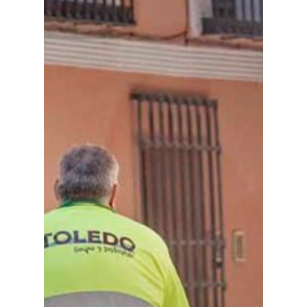
Planeta Rural
Especiales
Política
Galerías