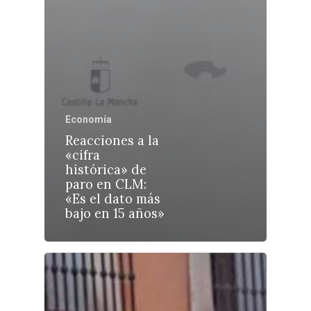
Castilla-La Manch
Economía
Toledo
Sanidad
Reacciones a la
Ciudad Real
Economía
«cifra
histórica» de
Albacete
Educación
paro en CLM:
Cuenca
«Es el dato más
Cultura
bajo en 15 años»
Guadalajara
Deportes
Talavera
Sucesos
Medio Ambiente