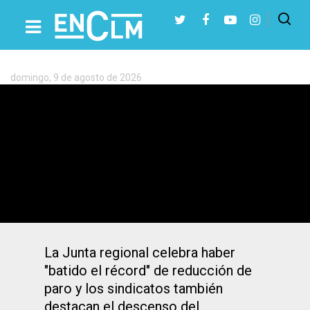
Etiqueta:
EPA
domingo, 9 de agosto de 2026
Presiona Intro para buscar o ESC para cerrar
Reacciones a la «cifra histórica» de paro
en CLM: «Es el dato más bajo en 15
años»
La Junta regional celebra haber
"batido el récord" de reducción de
paro y los sindicatos también
destacan el descenso del